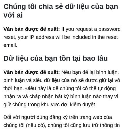
Chúng tôi chia sẻ dữ liệu của bạn
với ai
Văn bản được đề xuất:
If you request a password
reset, your IP address will be included in the reset
email.
Dữ liệu của bạn tồn tại bao lâu
Văn bản được đề xuất:
Nếu bạn để lại bình luận,
bình luận và siêu dữ liệu của nó sẽ được giữ lại vô
thời hạn. Điều này là để chúng tôi có thể tự động
nhận ra và chấp nhận bất kỳ bình luận nào thay vì
giữ chúng trong khu vực đợi kiểm duyệt.
Đối với người dùng đăng ký trên trang web của
chúng tôi (nếu có), chúng tôi cũng lưu trữ thông tin