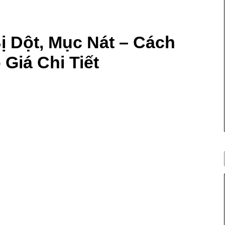
 Dột, Mục Nát – Cách
Giá Chi Tiết
 Bị Dột, Mục Nát –