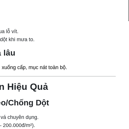
a lỗ vít.
dột khi mưa to.
 lâu
 xuống cấp, mục nát toàn bộ.
n Hiệu Quả
eo/Chống Dột
 vá chuyên dụng.
– 200.000đ/m²).