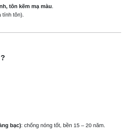
ạnh, tôn kẽm mạ màu
.
tính tôn).
i?
àng bạc)
: chống nóng tốt, bền 15 – 20 năm.