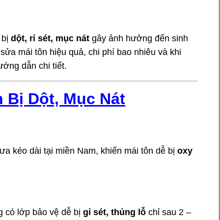
ả & Báo Giá Chi Tiết
 bị
dột, rỉ sét, mục nát
gây ảnh hưởng đến sinh
sửa mái tôn hiệu quả, chi phí bao nhiêu và khi
ớng dẫn chi tiết.
 Bị Dột, Mục Nát
ưa kéo dài tại miền Nam, khiến mái tôn dễ bị
oxy
 có lớp bảo vệ dễ bị
gỉ sét, thủng lỗ
chỉ sau 2 –