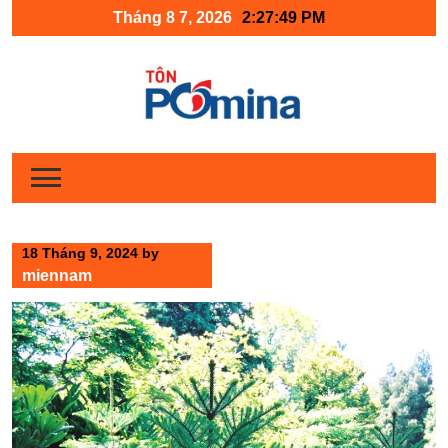
Skip
Tháng 8 7, 2026
2:27:50 PM
to
content
18 Tháng 9, 2024
by
miennam