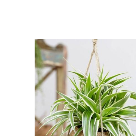
1. Lợi ích của câ
văn phòng