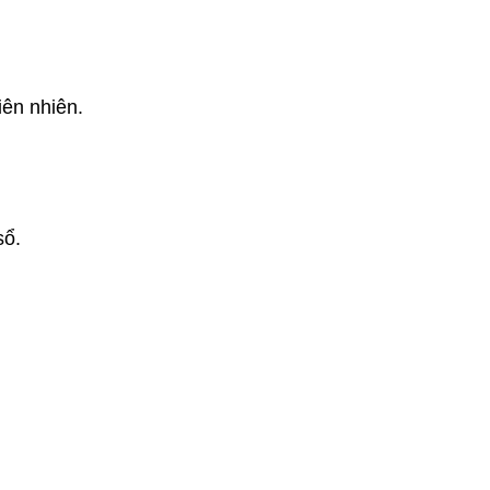
iên nhiên.
sổ.