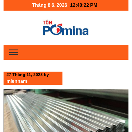
Skip
Tháng 8 6, 2026
12:40:23 PM
to
content
27 Tháng 11, 2023
by
miennam