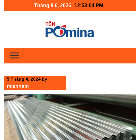
Skip
Tháng 8 6, 2026
12:53:05 PM
to
content
5 Tháng 4, 2024
by
miennam